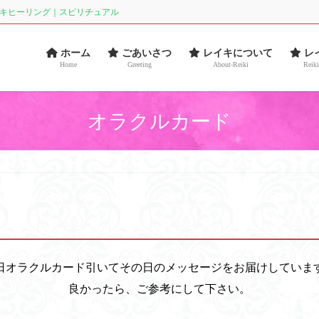
イキヒーリング｜スピリチュアル
ホーム
ごあいさつ
レイキについて
レ
Home
Greeting
About-Reiki
Reiki
オラクルカード
日オラクルカード引いてその日のメッセージをお届けしていま
良かったら、ご参考にして下さい。