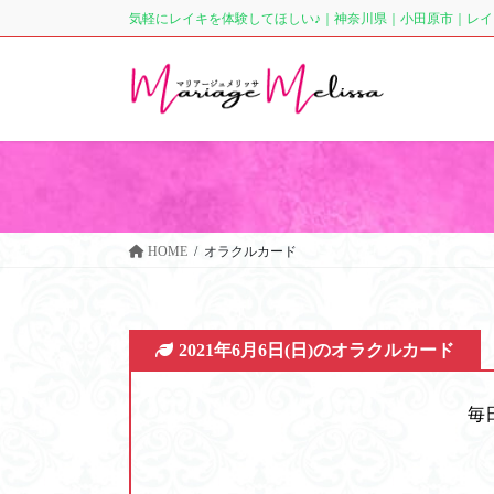
コ
ナ
気軽にレイキを体験してほしい♪｜神奈川県｜小田原市｜レ
ン
ビ
テ
ゲ
ン
ー
ツ
シ
に
ョ
移
ン
動
に
移
動
HOME
オラクルカード
2021年6月6日(日)のオラクルカード
毎