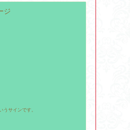
ージ
？
いうサインです。